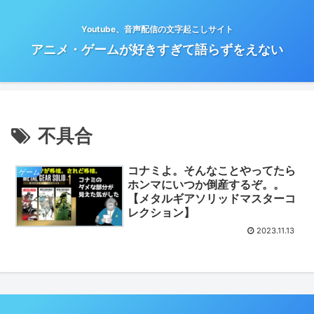
Youtube、音声配信の文字起こしサイト
アニメ・ゲームが好きすぎて語らずをえない
不具合
コナミよ。そんなことやってたら
ゲーム
ホンマにいつか倒産するぞ。。
【メタルギアソリッドマスターコ
レクション】
2023.11.13