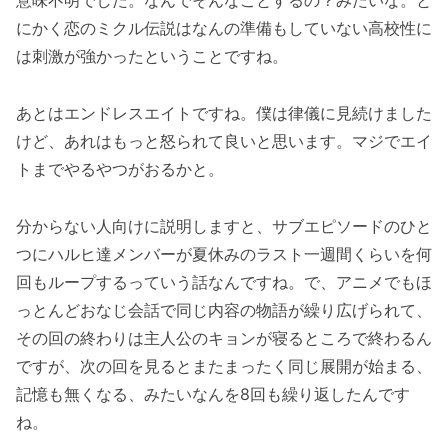
意味不明でした。なんでそんなことするの？みたいな。と
にかく恋のミクル伝説はなんの準備もしていない高校性に
は刺激が強かったということですね。
あとはエンドレスエイトですね。僕は律儀に見続けました
けど、あれはもっと怒られて良いと思います。マジでエイ
トまでやるやつがおるかと。
分からない人向けに説明しますと、サブエピソードのひと
つにハルヒ達メンバーが夏休みのラスト一週間くらいを何
回もループするっていう話なんですね。で、アニメでもほ
っとんどおなじ会話で同じ内容の物語が繰り広げられて、
その回の終わりは主人公のキョンが寝るところで終わるん
ですが、次の回を見るとまたまったく同じ展開が始まる、
記憶も無くなる、みたいなんを8回も繰り返したんです
ね。