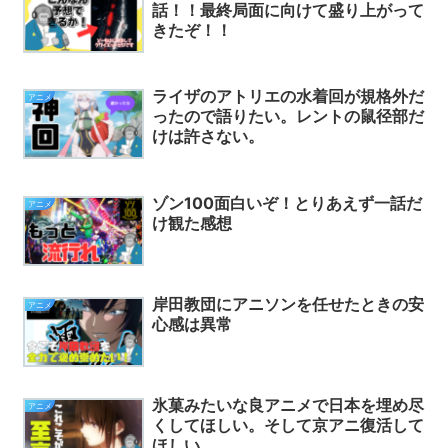
話！！最終局面に向けて盛り上がって
きたぞ！！
ライザのアトリエの水着回が規格外だ
アニメ
ったので語りたい。レントの鼠径部だ
けは許さない。
ゾン100面白いぞ！とりあえず一話だ
アニメ
け観た感想
岸田教団にアニソンを任せたときの安
アニメ
心感は異常
氷菓みたいな良アニメで日本を埋め尽
アニメ
くしてほしい。そして京アニ復活して
ほしい。