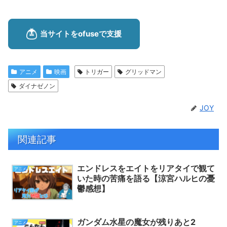
アニメ
映画
トリガー
グリッドマン
ダイナゼノン
JOY
関連記事
エンドレスをエイトをリアタイで観て
アニメ
いた時の苦痛を語る【涼宮ハルヒの憂
鬱感想】
ガンダム水星の魔女が残りあと2
アニメ