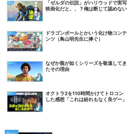
「ゼルダの伝説」がハリウッドで実写
映画
映画化だと、、？俺は断じて認めない
ドラゴンボールとかいう化け物コンテ
ゲーム
ンツ（鳥山明先生に捧ぐ）
なぜか龍が如くシリーズを敬遠してき
ゲーム
たその理由
オクトラ2を110時間かけてトロコン
ゲーム
した感想「これは紛れもなく良ゲー」