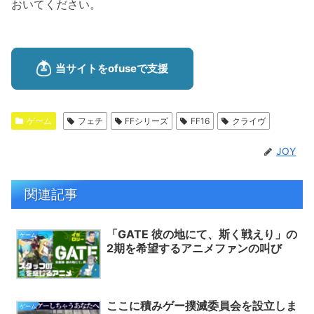
おいてください。
ゲーム
フェチ
FFシリーズ
FF16
クライヴ
JOY
関連記事
「GATE 彼の地にて、斯く戦えり」の
ゲーム
2期を希望するアニメファンの叫び
ここに積みゲー撲滅委員会を設立しま
ゲーム