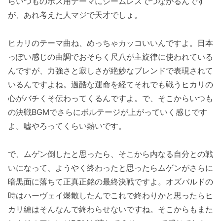
らいつものボス用テーマにシームレスでつながるんです
が、あれ考えた人マジで天才でしょ。
ヒカリのテーマ曲ね、めっちゃカッコいいんですよ。日本
っぽい感じの曲調でおそらく尺八が主旋律に使われている
んですが、力強さと寂しさが絶妙なブレンドで表現されて
いるんですよね。過酷な運命を経てそれでも戦うヒカリの
心がバチくそ伝わってくるんですよ。で、そこからいつも
の決戦BGMでさらにボルテージが上がっていく感じです
よ。嘘やろってくらい熱いです。
で、ムゲン倒したと思ったら、そこから内なる自分との戦
いになって、ようやく終わったと思ったらムゲンがさらに
暗黒面に落ちて正真正銘の最終決戦ですよ。オズバルドの
時はハーヴェイ爆散したんでこれで終わりかと思ったらヒ
カリ編はそんなんで終わらせないですね。そこからもまた