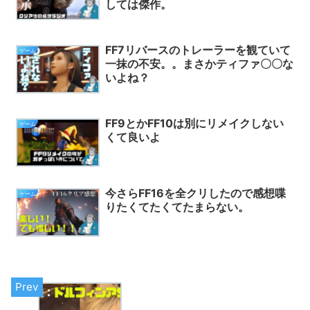
しては傑作。
FF7リバースのトレーラーを観ていて
ゲーム
一抹の不安。。まさかティファ〇〇な
いよね？
FF9とかFF10は別にリメイクしない
ゲーム
くて良いよ
今さらFF16を全クリしたので感想喋
ゲーム
りたくてたくてたまらない。