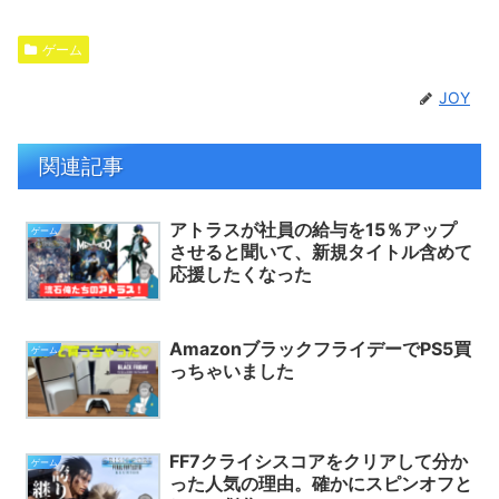
ゲーム
JOY
関連記事
アトラスが社員の給与を15％アップ
ゲーム
させると聞いて、新規タイトル含めて
応援したくなった
AmazonブラックフライデーでPS5買
ゲーム
っちゃいました
FF7クライシスコアをクリアして分か
ゲーム
った人気の理由。確かにスピンオフと