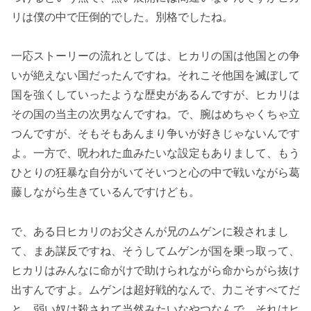
リは僕の中で圧倒的でした。別格でしたね。
一応ストーリーの流れとしては、ヒカリの国は他国との争
いが絶えない国だったんですね。それこそ他国を滅ぼして
国を強くしていったような歴史があるんですが、ヒカリは
その国の当主の次男なんですね。で、腕はめちゃくちゃ立
つんですが、そもそもあんまり争いが好きじゃないんです
よ。一方で、呪われた血みたいな設定もありまして、もう
ひとりの狂暴な自分がいてそいつと心の中で戦いながら葛
藤しながら生きているんですけども。
で、ある日ヒカリのお父さんが兄のムゲンに殺されまし
て、まあ謀反ですね、そうしてムゲンが国を乗っ取って、
ヒカリはみんなに命がけで助けられながら命からがら抜け
出すんですよ。ムゲンは超好戦的なんで、力こそすべてだ
と、弱い奴は殺されて当然みたいなやつなんで、それはヒ